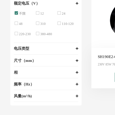
额定电压（V）
不限
12
24
48
310
110-120
220-230
380-480
电压类型
SH190E2-
尺寸（mm）
230V 85W 76
相
频率（Hz）
风量(m³/h)