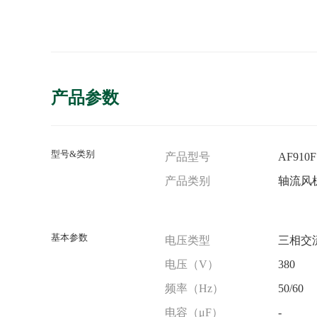
产品参数
型号&类别
产品型号
AF910F
产品类别
轴流风
基本参数
电压类型
三相交
电压（V）
380
频率（Hz）
50/60
电容（μF）
-