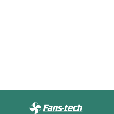
AF180E3-059-001
DF125E2-055-A00
DF150A1-068-A02
DF250A1-068-A02