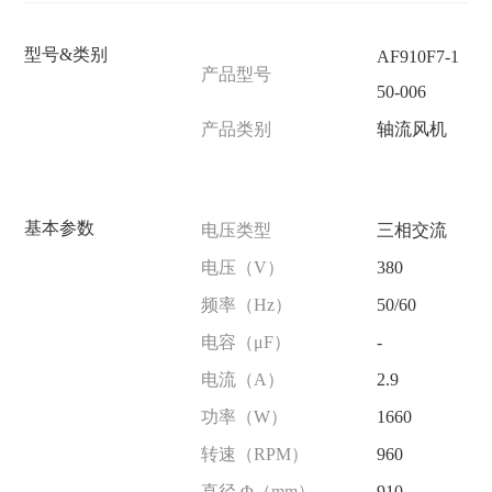
型号&类别
AF910F7-1
产品型号
50-006
产品类别
轴流风机
基本参数
电压类型
三相交流
电压（V）
380
频率（Hz）
50/60
电容（μF）
-
电流（A）
2.9
功率（W）
1660
转速（RPM）
960
直径 Φ（mm）
910