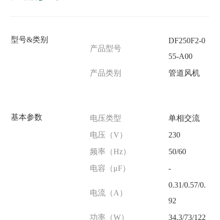
型号&类别
DF250F2-0
产品型号
55-A00
产品类别
管道风机
基本参数
电压类型
单相交流
电压（V）
230
频率（Hz）
50/60
电容（μF）
-
0.31/0.57/0.
电流（A）
92
功率（W）
34.3/73/122