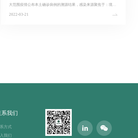
大范围疫情公布本土确诊病例的溯源结果，感染来源聚焦于：境外
输入病例携带的病毒污染环境，由于管理疏漏引发本土感染并导致
2022-03-21
传播。据悉，管理疏漏地为中风险地区漕溪北路1200号(华亭宾馆)...
联系我们
系方式
入我们