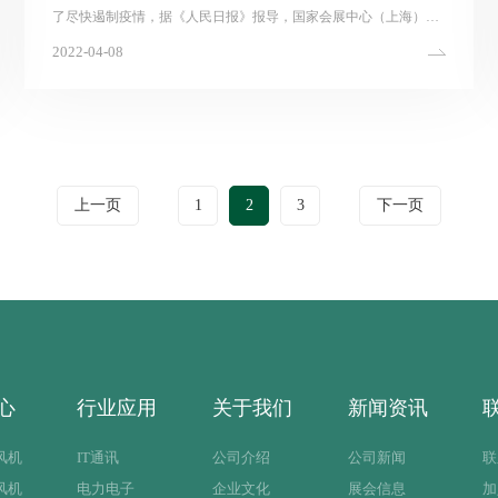
了尽快遏制疫情，据《人民日报》报导，国家会展中心（上海）方
舱医院改造工程正在紧锣密鼓进行。这个超过4万....
2022-04-08
上一页
1
2
3
下一页
心
行业应用
关于我们
新闻资讯
风机
IT通讯
公司介绍
公司新闻
联
风机
电力电子
企业文化
展会信息
加