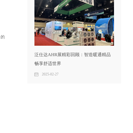
中的
泛仕达AHR展精彩回顾：智造暖通精品
畅享舒适世界
2025-02-27