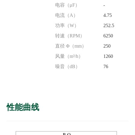
电容（μF）
-
电流（A）
4.75
功率（W）
252.5
转速（RPM）
6250
直径 Φ（mm）
250
风量（m³/h）
1260
噪音（dB）
76
性能曲线