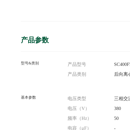
产品参数
型号&类别
产品型号
SC400F
产品类别
后向离
基本参数
电压类型
三相交
电压（V）
380
频率（Hz）
50
电容（μF）
-